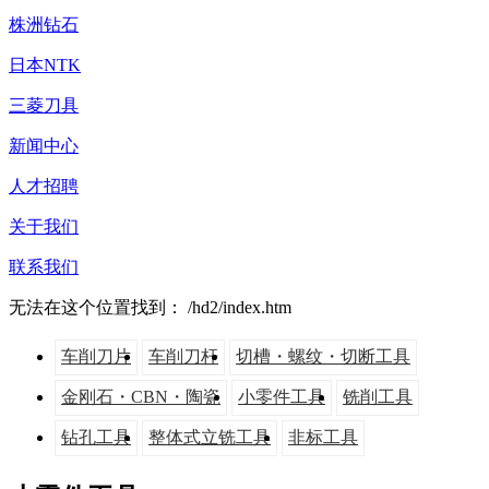
株洲钻石
日本NTK
三菱刀具
新闻中心
人才招聘
关于我们
联系我们
无法在这个位置找到： /hd2/index.htm
车削刀片
车削刀杆
切槽・螺纹・切断工具
金刚石・CBN・陶瓷
小零件工具
铣削工具
钻孔工具
整体式立铣工具
非标工具