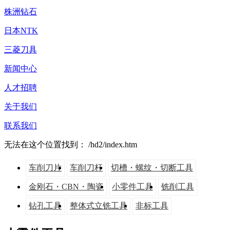
株洲钻石
日本NTK
三菱刀具
新闻中心
人才招聘
关于我们
联系我们
无法在这个位置找到： /hd2/index.htm
车削刀片
车削刀杆
切槽・螺纹・切断工具
金刚石・CBN・陶瓷
小零件工具
铣削工具
钻孔工具
整体式立铣工具
非标工具