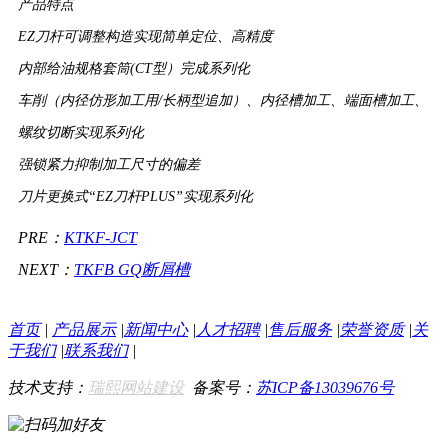
产品特点
EZ刀杆可调整构造实现简单定位、高精度
内部给油规格套筒(CT型）完成系列化
车削（内径仿形加工用/长柄型追加）、内径槽加工、端面槽加工、
螺纹切断实现系列化
强锁紧力抑制加工尺寸的偏差
刀片更换式“EZ刀杆PLUS”实现系列化
PRE：
KTKF-JCT
NEXT：
TKFB GQ断屑槽
首页
|
产品展示
|
新闻中心
|
人才招聘
|
售后服务
|
荣誉资质
|
关
于我们
|
联系我们
|
技术支持：
瑞熙网站建设
备案号：
苏ICP备13039676号